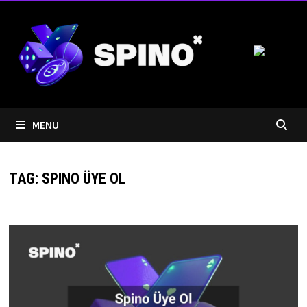
Skip
to
content
MENU
TAG:
SPINO ÜYE OL