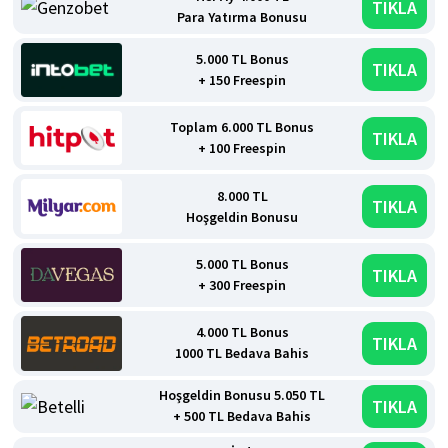
TIKLA
Para Yatırma Bonusu
5.000 TL Bonus
TIKLA
+ 150 Freespin
Toplam 6.000 TL Bonus
TIKLA
+ 100 Freespin
8.000 TL
TIKLA
Hoşgeldin Bonusu
5.000 TL Bonus
TIKLA
+ 300 Freespin
4.000 TL Bonus
TIKLA
1000 TL Bedava Bahis
Hoşgeldin Bonusu 5.050 TL
TIKLA
+ 500 TL Bedava Bahis