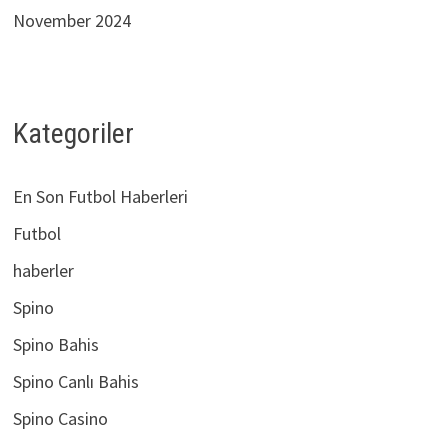
November 2024
Kategoriler
En Son Futbol Haberleri
Futbol
haberler
Spino
Spino Bahis
Spino Canlı Bahis
Spino Casino