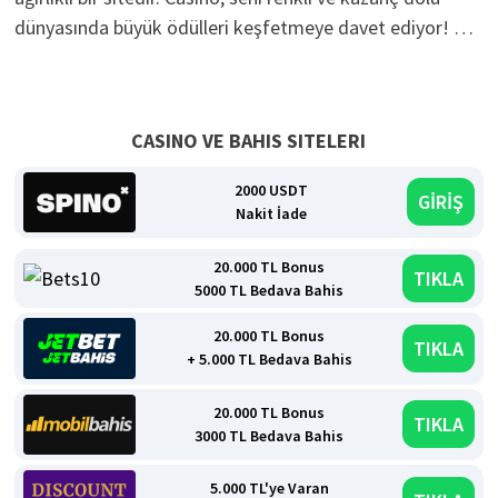
dünyasında büyük ödülleri keşfetmeye davet ediyor! …
CASINO VE BAHIS SITELERI
2000 USDT
GİRİŞ
Nakit İade
20.000 TL Bonus
TIKLA
5000 TL Bedava Bahis
20.000 TL Bonus
TIKLA
+ 5.000 TL Bedava Bahis
20.000 TL Bonus
TIKLA
3000 TL Bedava Bahis
5.000 TL'ye Varan