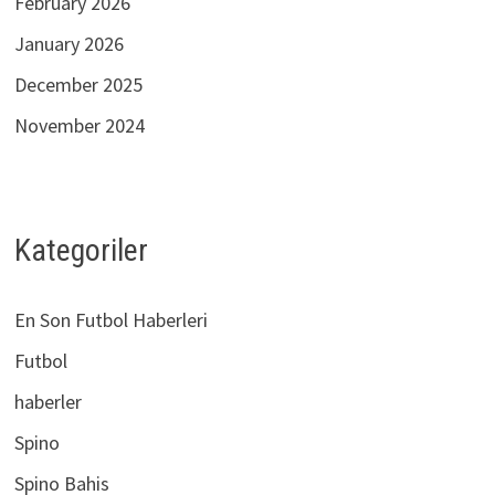
February 2026
January 2026
December 2025
November 2024
Kategoriler
En Son Futbol Haberleri
Futbol
haberler
Spino
Spino Bahis