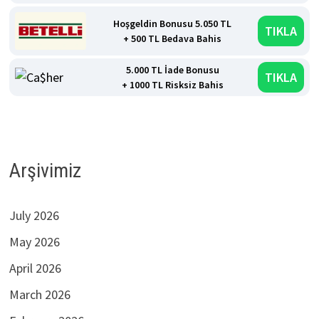
Hoşgeldin Bonusu 5.050 TL
TIKLA
+ 500 TL Bedava Bahis
5.000 TL İade Bonusu
TIKLA
+ 1000 TL Risksiz Bahis
Arşivimiz
July 2026
May 2026
April 2026
March 2026