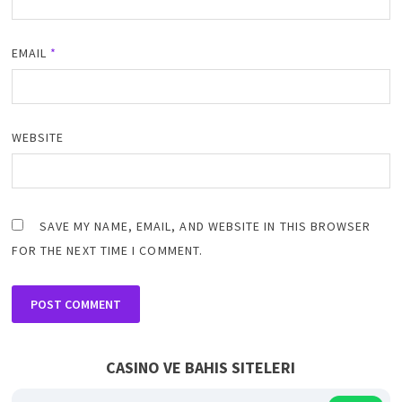
EMAIL
*
WEBSITE
SAVE MY NAME, EMAIL, AND WEBSITE IN THIS BROWSER
FOR THE NEXT TIME I COMMENT.
CASINO VE BAHIS SITELERI