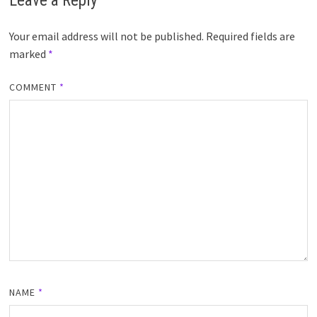
Leave a Reply
Your email address will not be published.
Required fields are
marked
*
COMMENT
*
NAME
*