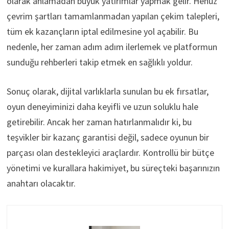
olarak anlamadan büyük yatırımlar yapmak gelir. Henüz
çevrim şartları tamamlanmadan yapılan çekim talepleri,
tüm ek kazançların iptal edilmesine yol açabilir. Bu
nedenle, her zaman adım adım ilerlemek ve platformun
sunduğu rehberleri takip etmek en sağlıklı yoldur.
Sonuç olarak, dijital varlıklarla sunulan bu ek fırsatlar,
oyun deneyiminizi daha keyifli ve uzun soluklu hale
getirebilir. Ancak her zaman hatırlanmalıdır ki, bu
teşvikler bir kazanç garantisi değil, sadece oyunun bir
parçası olan destekleyici araçlardır. Kontrollü bir bütçe
yönetimi ve kurallara hakimiyet, bu süreçteki başarınızın
anahtarı olacaktır.