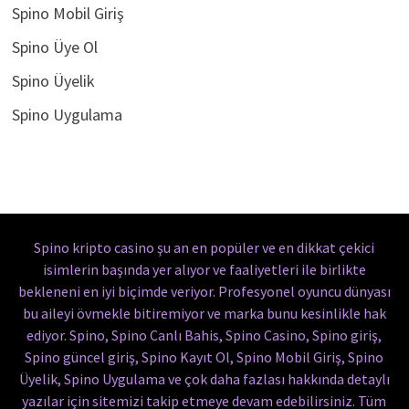
Spino Mobil Giriş
Spino Üye Ol
Spino Üyelik
Spino Uygulama
Spino kripto casino şu an en popüler ve en dikkat çekici
isimlerin başında yer alıyor ve faaliyetleri ile birlikte
bekleneni en iyi biçimde veriyor. Profesyonel oyuncu dünyası
bu aileyi övmekle bitiremiyor ve marka bunu kesinlikle hak
ediyor. Spino, Spino Canlı Bahis, Spino Casino, Spino giriş,
Spino güncel giriş, Spino Kayıt Ol, Spino Mobil Giriş, Spino
Üyelik, Spino Uygulama ve çok daha fazlası hakkında detaylı
yazılar için sitemizi takip etmeye devam edebilirsiniz. Tüm