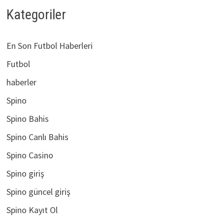
Kategoriler
En Son Futbol Haberleri
Futbol
haberler
Spino
Spino Bahis
Spino Canlı Bahis
Spino Casino
Spino giriş
Spino güncel giriş
Spino Kayıt Ol