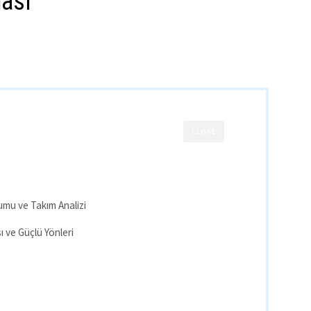
ması
CLOSE
mu ve Takım Analizi
ve Güçlü Yönleri