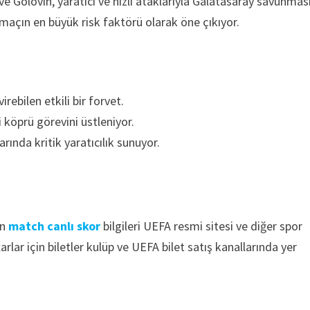
 Golovin, yaratıcı ve hızlı ataklarıyla Galatasaray savunmas
 maçın en büyük risk faktörü olarak öne çıkıyor.
irebilen etkili bir forvet.
 köprü görevini üstleniyor.
nda kritik yaratıcılık sunuyor.
in
match canlı skor
bilgileri UEFA resmi sitesi ve diğer spor
arlar için biletler kulüp ve UEFA bilet satış kanallarında yer