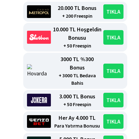
20.000 TL Bonus
TIKLA
+ 200 Freespin
10.000 TL Hoşgeldin
TIKLA
Bonusu
+ 50 Freespin
3000 TL %300
Bonus
TIKLA
+ 3000 TL Bedava
Bahis
3.000 TL Bonus
TIKLA
+ 50 Freespin
Her Ay 4.000 TL
TIKLA
Para Yatırma Bonusu