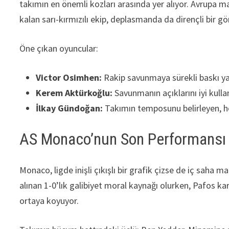
takımın en önemli kozları arasında yer alıyor. Avrupa
kalan sarı-kırmızılı ekip, deplasmanda da dirençli bir gö
Öne çıkan oyuncular:
Victor Osimhen:
Rakip savunmaya sürekli baskı yapı
Kerem Aktürkoğlu:
Savunmanın açıklarını iyi kulla
İlkay Gündoğan:
Takımın temposunu belirleyen, 
AS Monaco’nun Son Performansı 
Monaco, ligde inişli çıkışlı bir grafik çizse de iç saha 
alınan 1-0’lık galibiyet moral kaynağı olurken, Pafos ka
ortaya koyuyor.