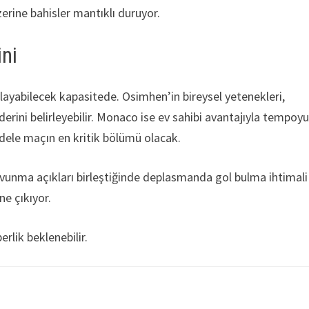
erine bahisler mantıklı duruyor.
ni
layabilecek kapasitede. Osimhen’in bireysel yetenekleri,
derini belirleyebilir. Monaco ise ev sahibi avantajıyla tempoy
ele maçın en kritik bölümü olacak.
vunma açıkları birleştiğinde deplasmanda gol bulma ihtimali
ne çıkıyor.
rlik beklenebilir.