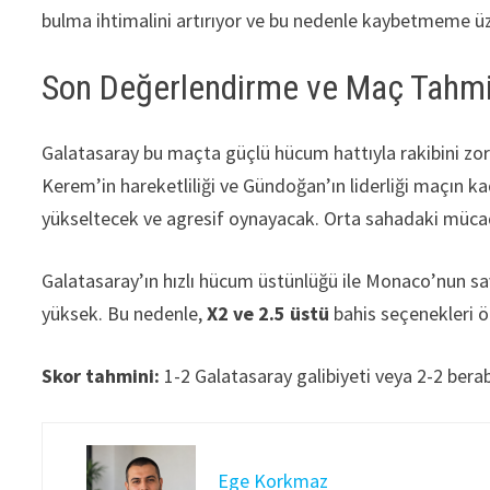
bulma ihtimalini artırıyor ve bu nedenle kaybetmeme üz
Son Değerlendirme ve Maç Tahmi
Galatasaray bu maçta güçlü hücum hattıyla rakibini zor
Kerem’in hareketliliği ve Gündoğan’ın liderliği maçın ka
yükseltecek ve agresif oynayacak. Orta sahadaki mücad
Galatasaray’ın hızlı hücum üstünlüğü ile Monaco’nun sa
yüksek. Bu nedenle,
X2 ve 2.5 üstü
bahis seçenekleri ö
Skor tahmini:
1-2 Galatasaray galibiyeti veya 2-2 berabe
Ege Korkmaz