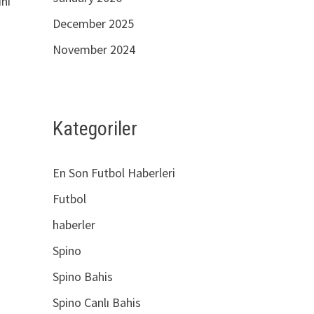
ını
December 2025
November 2024
Kategoriler
En Son Futbol Haberleri
Futbol
haberler
Spino
Spino Bahis
Spino Canlı Bahis